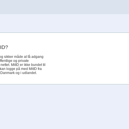
tID?
og sikker måde at få adgang
offentlige og private
ettet. MitID er ikke bundet til
 kan logge på med MitID fra
i Danmark og i udlandet.