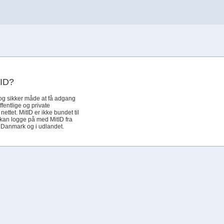
tID?
og sikker måde at få adgang
offentlige og private
ettet. MitID er ikke bundet til
 kan logge på med MitID fra
i Danmark og i udlandet.