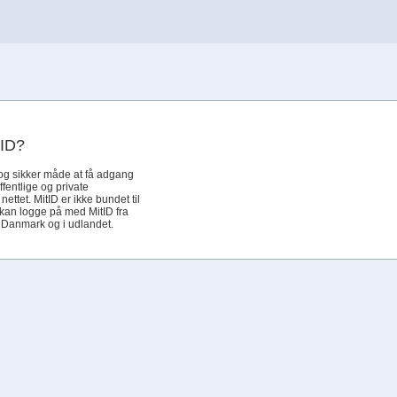
tID?
og sikker måde at få adgang
offentlige og private
ettet. MitID er ikke bundet til
 kan logge på med MitID fra
i Danmark og i udlandet.