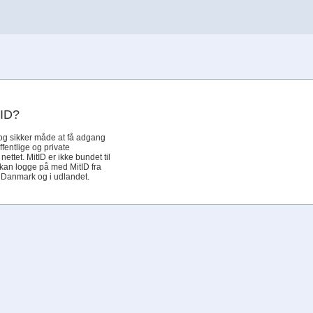
tID?
og sikker måde at få adgang
offentlige og private
ettet. MitID er ikke bundet til
 kan logge på med MitID fra
i Danmark og i udlandet.