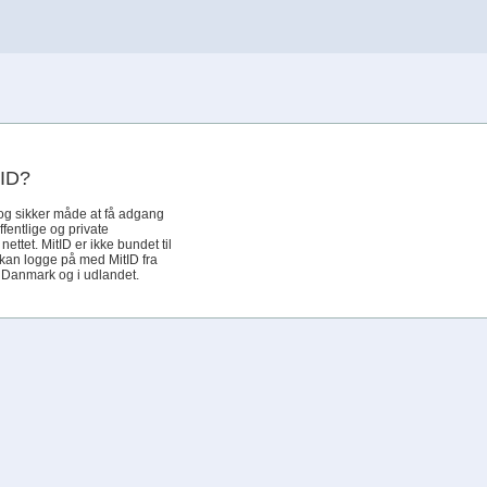
tID?
og sikker måde at få adgang
offentlige og private
ettet. MitID er ikke bundet til
 kan logge på med MitID fra
i Danmark og i udlandet.